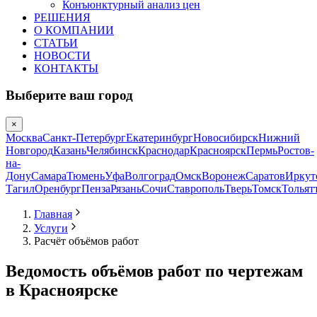
Конъюнктурный анализ цен
РЕШЕНИЯ
О КОМПАНИИ
СТАТЬИ
НОВОСТИ
КОНТАКТЫ
Выберите ваш город
×
Москва
Санкт-Петербург
Екатеринбург
Новосибирск
Нижний
Новгород
Казань
Челябинск
Краснодар
Красноярск
Пермь
Ростов-
на-
Дону
Самара
Тюмень
Уфа
Волгоград
Омск
Воронеж
Саратов
Иркут
Тагил
Оренбург
Пенза
Рязань
Сочи
Ставрополь
Тверь
Томск
Тольят
Главная
Услуги
Расчёт объёмов работ
Ведомость объёмов работ по чертежам
в Красноярске