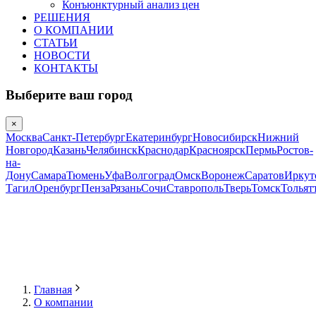
Конъюнктурный анализ цен
РЕШЕНИЯ
О КОМПАНИИ
СТАТЬИ
НОВОСТИ
КОНТАКТЫ
Выберите ваш город
×
Москва
Санкт-Петербург
Екатеринбург
Новосибирск
Нижний
Новгород
Казань
Челябинск
Краснодар
Красноярск
Пермь
Ростов-
на-
Дону
Самара
Тюмень
Уфа
Волгоград
Омск
Воронеж
Саратов
Иркут
Тагил
Оренбург
Пенза
Рязань
Сочи
Ставрополь
Тверь
Томск
Тольят
Главная
О компании