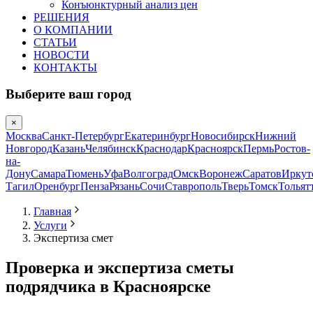
Конъюнктурный анализ цен
РЕШЕНИЯ
О КОМПАНИИ
СТАТЬИ
НОВОСТИ
КОНТАКТЫ
Выберите ваш город
×
Москва
Санкт-Петербург
Екатеринбург
Новосибирск
Нижний
Новгород
Казань
Челябинск
Краснодар
Красноярск
Пермь
Ростов-
на-
Дону
Самара
Тюмень
Уфа
Волгоград
Омск
Воронеж
Саратов
Иркут
Тагил
Оренбург
Пенза
Рязань
Сочи
Ставрополь
Тверь
Томск
Тольят
Главная
Услуги
Экспертиза смет
Проверка и экспертиза сметы
подрядчика в Красноярске