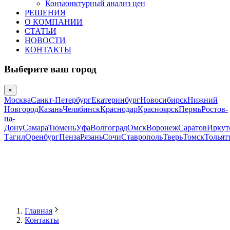
Конъюнктурный анализ цен
РЕШЕНИЯ
О КОМПАНИИ
СТАТЬИ
НОВОСТИ
КОНТАКТЫ
Выберите ваш город
×
Москва
Санкт-Петербург
Екатеринбург
Новосибирск
Нижний
Новгород
Казань
Челябинск
Краснодар
Красноярск
Пермь
Ростов-
на-
Дону
Самара
Тюмень
Уфа
Волгоград
Омск
Воронеж
Саратов
Иркут
Тагил
Оренбург
Пенза
Рязань
Сочи
Ставрополь
Тверь
Томск
Тольят
Главная
Контакты