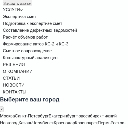
Заказать звонок
УСЛУГИ
Экспертиза смет
Подготовка к экспертизе смет
Составление дефектных ведомостей
Расчёт объёмов работ
Формирование актов КС-2 и КС-3
Сметное сопровождение
Конъюнктурный анализ цен
РЕШЕНИЯ
О КОМПАНИИ
СТАТЬИ
НОВОСТИ
КОНТАКТЫ
Выберите ваш город
×
Москва
Санкт-Петербург
Екатеринбург
Новосибирск
Нижний
Новгород
Казань
Челябинск
Краснодар
Красноярск
Пермь
Ростов-