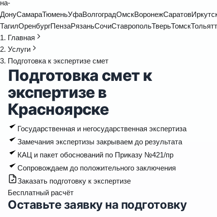
на-
Дону
Самара
Тюмень
Уфа
Волгоград
Омск
Воронеж
Саратов
Иркутс
Тагил
Оренбург
Пенза
Рязань
Сочи
Ставрополь
Тверь
Томск
Тольят
Главная
Услуги
Подготовка к экспертизе смет
Подготовка смет к
экспертизе в
Красноярске
Государственная и негосударственная экспертиза
Замечания экспертизы закрываем до результата
КАЦ и пакет обоснований по Приказу №421/пр
Сопровождаем до положительного заключения
Заказать подготовку к экспертизе
Бесплатный расчёт
Оставьте заявку на подготовку